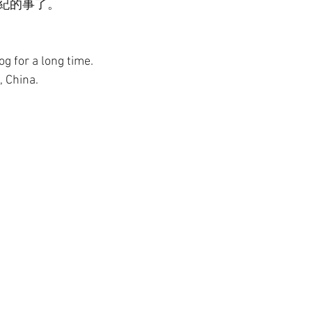
紀的事了。
og for a long time.
, China.