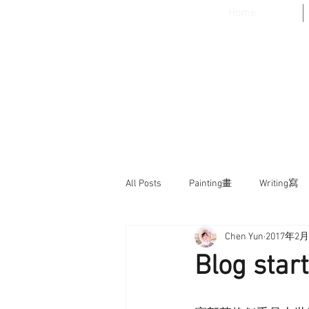
Home
All Posts
Painting畫
Writing寫
Chen Yun
2017年2
A Story一個故事
Writing寫
Blog st