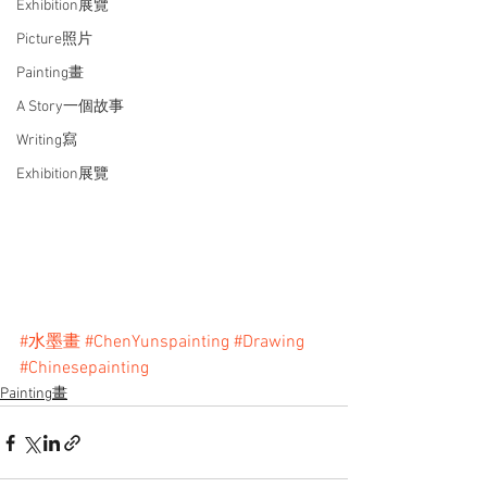
Exhibition展覽
Picture照片
Painting畫
A Story一個故事
Writing寫
Exhibition展覽
#水墨畫
#ChenYunspainting
#Drawing
#Chinesepainting
Painting畫