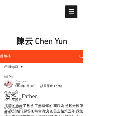
陳云 Chen Yun
部落格
Writing寫
All Posts
Chen Yun
Painting畫
2023年3月20日
讀畢需時 1 分鐘
Writing寫
爸爸。Father.
Picture照片
平靜的送走了爸爸 了無遺憾的 我以為 爸爸走後第三
A Story一個
年 我開始想起爸爸時會流淚 爸爸走後第五年 我第一
故事