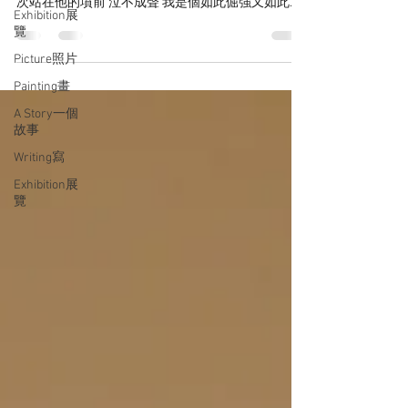
次站在他的墳前 泣不成聲 我是個如此倔強又如此脆
Exhibition展
弱又如此悲痛的女兒 原來這就是思念 Quietly bidding
覽
farewell to my father,...
Picture照片
Painting畫
A Story一個
故事
Writing寫
Exhibition展
覽